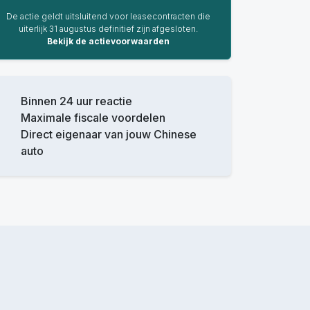
De actie geldt uitsluitend voor leasecontracten die
uiterlijk 31 augustus definitief zijn afgesloten.
Bekijk de actievoorwaarden
Binnen 24 uur reactie
Maximale fiscale voordelen
Direct eigenaar van jouw Chinese
auto