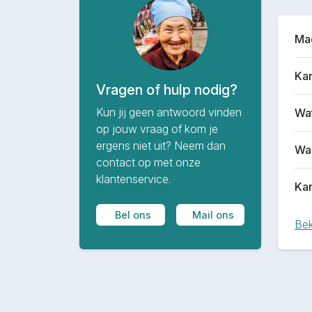
Mag
Kan
Vragen of hulp nodig?
Kun jij geen antwoord vinden
Wat
op jouw vraag of kom je
ergens niet uit? Neem dan
Waa
contact op met onze
klantenservice.
Kan
Bel ons
Mail ons
Bek