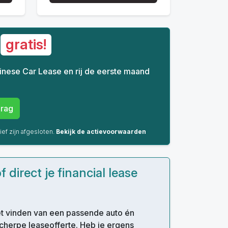
d
gratis!
 Chinese Car Lease en rij de eerste maand
rag
ief zijn afgesloten.
Bekijk de actievoorwaarden
 direct je financial lease
het vinden van een passende auto én
cherpe leaseofferte. Heb je ergens