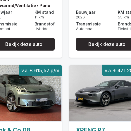
warmd/Ventilatie • Pano
wjaar
KM stand
Bouwjaar
KM st
6
11 km
2026
55 km
nsmissie
Brandstof
Transmissie
Brand
omaat
Hybride
Automaat
Elekstr
Bekijk deze auto
Bekijk deze auto
v.a. € 615,57 p/m
v.a. € 471,
nk & Co 08
XPENG P7