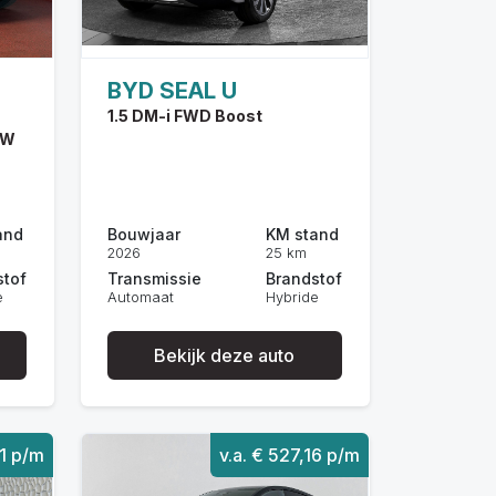
BYD SEAL U
1.5 DM-i FWD Boost
NW
and
Bouwjaar
KM stand
2026
25 km
stof
Transmissie
Brandstof
e
Automaat
Hybride
Bekijk deze auto
31 p/m
v.a. € 527,16 p/m