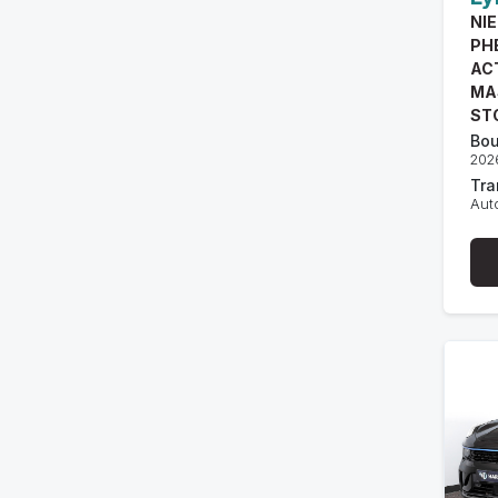
NI
PH
AC
MA
ST
Bou
202
Tra
Aut