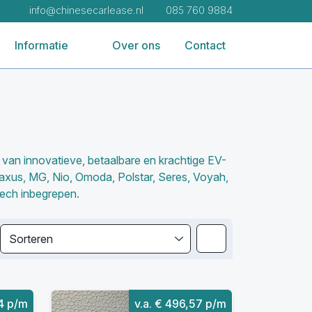
info@chinesecarlease.nl
085 760 9884
Informatie
Over ons
Contact
d van innovatieve, betaalbare en krachtige EV-
axus, MG, Nio, Omoda, Polstar, Seres, Voyah,
tech inbegrepen.
Sorteren
74 p/m
v.a. € 496,57 p/m