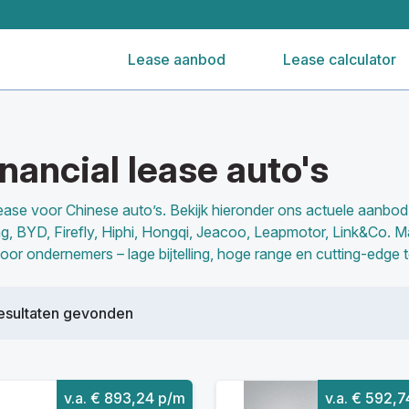
Lease aanbod
Lease calculator
nancial lease auto's
l lease voor Chinese auto’s. Bekijk hieronder ons actuele aanbo
, BYD, Firefly, Hiphi, Hongqi, Jeacoo, Leapmotor, Link&Co. M
voor ondernemers – lage bijtelling, hoge range en cutting-edge 
esultaten gevonden
v.a. € 893,24 p/m
v.a. € 592,