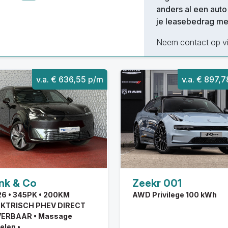
anders al een aut
je leasebedrag m
Neem contact op vi
v.a. € 636,55 p/m
v.a. € 897,
nk & Co
Zeekr 001
6 • 345PK • 200KM
AWD Privilege 100 kWh
EKTRISCH PHEV DIRECT
VERBAAR • Massage
elen •