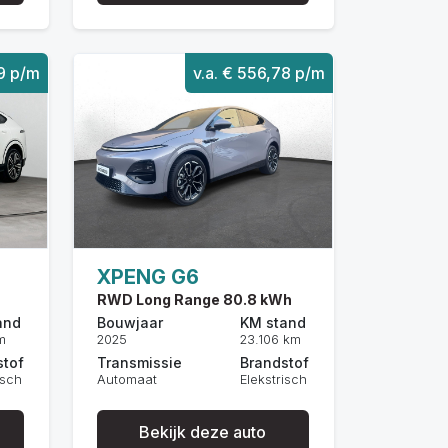
29 p/m
v.a. € 556,78 p/m
XPENG G6
RWD Long Range 80.8 kWh
and
Bouwjaar
KM stand
m
2025
23.106 km
stof
Transmissie
Brandstof
isch
Automaat
Elekstrisch
Bekijk deze auto