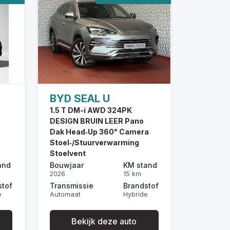
BYD SEAL U
1.5 T DM-i AWD 324PK
DESIGN BRUIN LEER Pano
Dak Head‑Up 360° Camera
Stoel‑/Stuurverwarming
Stoelvent
and
Bouwjaar
KM stand
2026
15 km
stof
Transmissie
Brandstof
e
Automaat
Hybride
Bekijk deze auto