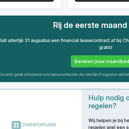
Rij de eerste maan
luit uiterlijk 31 augustus een financial leasecontract af bij
gratis!
Bereken jouw maandbed
De actie geldt uitsluitend voor leasecontracten die uiterlijk 31 augustus definit
Hulp nodig of
regelen?
Wij helpen je bij 
regelen snel een s