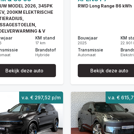
EUW MODEL 2026, 345PK
RWD Long Range 86 kWh
EV, 200KM ELEKTRISCHE
TIERADIUS,
SSAGESTOELEN,
OELVERWARMING & V
wjaar
KM stand
Bouwjaar
KM st
6
17 km
2025
22.901
nsmissie
Brandstof
Transmissie
Brand
omaat
Hybride
Automaat
Elekstr
Bekijk deze auto
Bekijk deze auto
v.a. € 297,52 p/m
v.a. € 615,