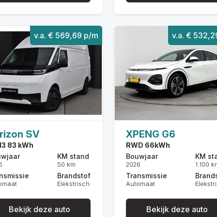
v.a. € 569,69 p/m
v.a. € 532,
rizon SV
XPENG G6
H3 83 kWh
RWD 66kWh
wjaar
KM stand
Bouwjaar
KM st
6
50 km
2026
1.100 k
nsmissie
Brandstof
Transmissie
Brand
omaat
Elekstrisch
Automaat
Elekstr
Bekijk deze auto
Bekijk deze auto