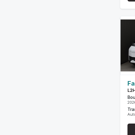
Fa
L2
Bou
202
Tra
Aut