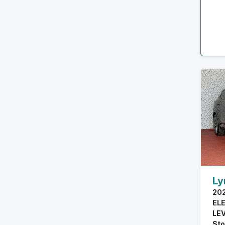
Ly
202
EL
LE
Sto