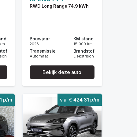
RWD Long Range 74.9 kWh
and
Bouwjaar
KM stand
 km
2026
15.000 km
stof
Transmissie
Brandstof
isch
Automaat
Elekstrisch
Bekijk deze auto
71 p/m
v.a. € 424,31 p/m