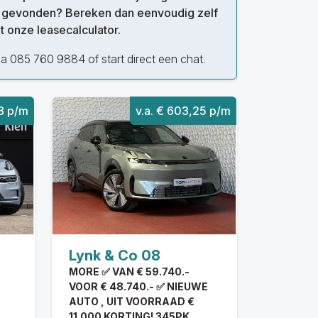
o gevonden? Bereken dan eenvoudig zelf
et onze
leasecalculator
.
a 085 760 9884 of start direct een chat.
78 p/m
v.a. € 603,25 p/m
Lynk & Co 08
MORE ✅ VAN € 59.740.-
VOOR € 48.740.- ✅ NIEUWE
AUTO , UIT VOORRAAD €
11.000 KORTING! 345PK