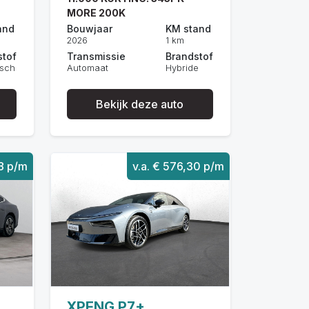
MORE 200K
and
Bouwjaar
KM stand
2026
1 km
stof
Transmissie
Brandstof
isch
Automaat
Hybride
Bekijk deze auto
28 p/m
v.a. € 576,30 p/m
XPENG P7+