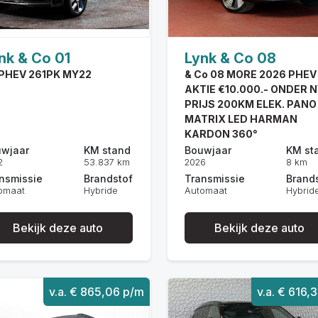
nk & Co 01
Lynk & Co 08
 PHEV 261PK MY22
& Co 08 MORE 2026 PHEV
AKTIE €10.000.- ONDER 
PRIJS 200KM ELEK. PANO
MATRIX LED HARMAN
KARDON 360°
wjaar
KM stand
Bouwjaar
KM st
2
53.837 km
2026
8 km
nsmissie
Brandstof
Transmissie
Brand
omaat
Hybride
Automaat
Hybrid
Bekijk deze auto
Bekijk deze auto
v.a. € 865,06 p/m
v.a. € 616,