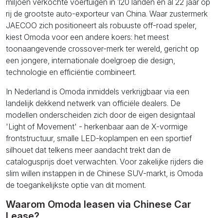
miljoen verkochte voertuigen in 120 landen en al 22 jaar op
rij de grootste auto-exporteur van China. Waar zustermerk
JAECOO zich positioneert als robuuste off-road speler,
kiest Omoda voor een andere koers: het meest
toonaangevende crossover-merk ter wereld, gericht op
een jongere, internationale doelgroep die design,
technologie en efficiëntie combineert.
In Nederland is Omoda inmiddels verkrijgbaar via een
landelijk dekkend netwerk van officiële dealers. De
modellen onderscheiden zich door de eigen designtaal
'Light of Movement' - herkenbaar aan de X-vormige
frontstructuur, smalle LED-koplampen en een sportief
silhouet dat telkens meer aandacht trekt dan de
catalogusprijs doet verwachten. Voor zakelijke rijders die
slim willen instappen in de Chinese SUV-markt, is Omoda
de toegankelijkste optie van dit moment.
Waarom Omoda leasen via Chinese Car
Lease?