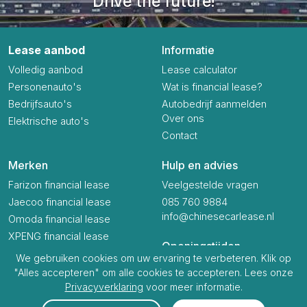
Drive the future!
Lease aanbod
Informatie
Volledig aanbod
Lease calculator
Personenauto's
Wat is financial lease?
Bedrijfsauto's
Autobedrijf aanmelden
Over ons
Elektrische auto's
Contact
Merken
Hulp en advies
Farizon financial lease
Veelgestelde vragen
Jaecoo financial lease
085 760 9884
info@chinesecarlease.nl
Omoda financial lease
XPENG financial lease
Openingstijden
We gebruiken cookies om uw ervaring te verbeteren. Klik op
Ma t/m Vr
09:00 - 17:00
"Alles accepteren" om alle cookies te accepteren. Lees onze
Za & Zo
gesloten
Privacyverklaring
voor meer informatie.