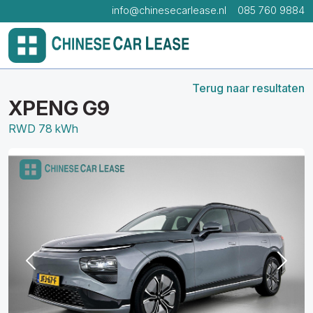
info@chinesecarlease.nl
085 760 9884
Terug naar resultaten
XPENG G9
RWD 78 kWh
Previous
Next