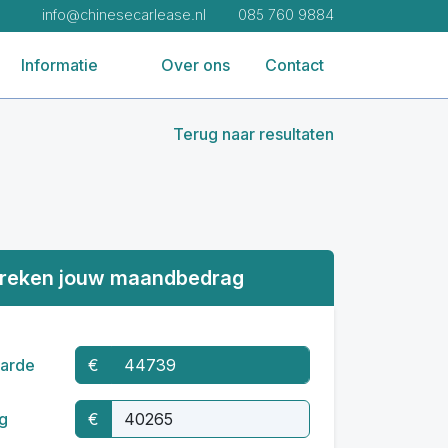
info@chinesecarlease.nl
085 760 9884
Informatie
Over ons
Contact
Terug naar resultaten
reken jouw maandbedrag
arde
€
g
€