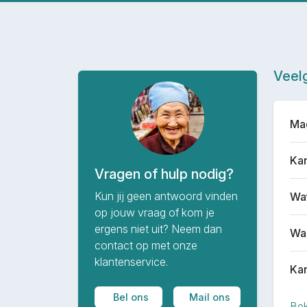
Veel
Mag
Kan
Vragen of hulp nodig?
Kun jij geen antwoord vinden
Wat
op jouw vraag of kom je
ergens niet uit? Neem dan
Waa
contact op met onze
klantenservice.
Kan
Bel ons
Mail ons
Bek