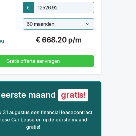
€
€
668.20
p/m
ag
Gratis offerte aanvragen
e eerste maand
gratis!
ijk 31 augustus een financial leasecontract
inese Car Lease en rij de eerste maand
gratis!