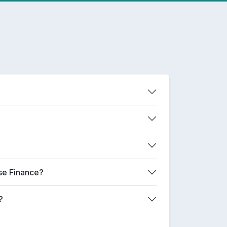
ase Finance?
?