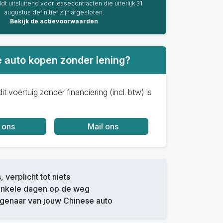
dt uitsluitend voor leasecontracten die uiterlijk 31
augustus definitief zijn afgesloten.
Bekijk de actievoorwaarden
 auto kopen zonder lening?
it voertuig zonder financiering (incl. btw) is
 ons
Mail ons
, verplicht tot niets
enkele dagen op de weg
igenaar van jouw Chinese auto