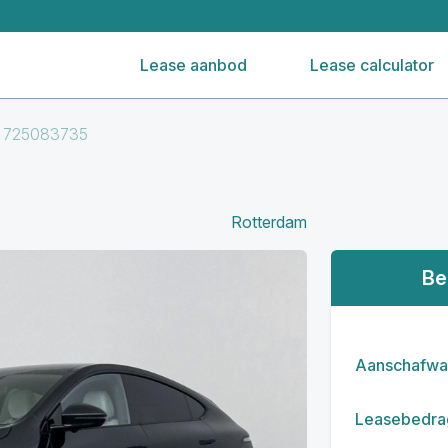
Lease aanbod
Lease calculator
V 725083735
Rotterdam
Be
Aanschafwa
Leasebedra