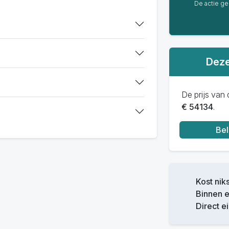
De actie gel
Deze
De prijs van d
€ 54134
.
Bel
Kost niks
Binnen 
Direct e