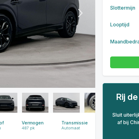
Slottermijn
Next
Looptijd
Maandbedr
Rij d
Sluit uiterl
af bij Ch
of
Vermogen
Transmissie
h
487 pk
Automaat