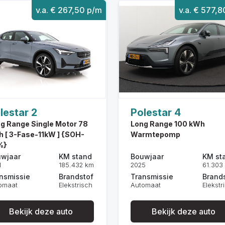
v.a. € 267,50 p/m
v.a. € 577,
lestar 2
Polestar 4
g Range Single Motor 78
Long Range 100 kWh
 [ 3-Fase-11kW ] {SOH-
Warmtepomp
%}
wjaar
KM stand
Bouwjaar
KM st
1
185.432 km
2025
61.303
nsmissie
Brandstof
Transmissie
Brand
omaat
Elekstrisch
Automaat
Elekstr
Bekijk deze auto
Bekijk deze auto