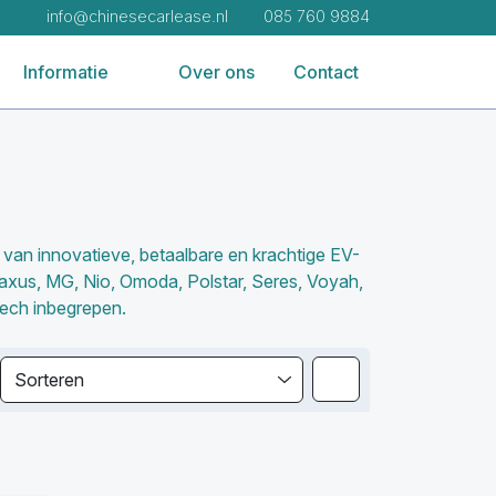
info@chinesecarlease.nl
085 760 9884
Informatie
Over ons
Contact
d van innovatieve, betaalbare en krachtige EV-
axus, MG, Nio, Omoda, Polstar, Seres, Voyah,
tech inbegrepen.
Sorteren