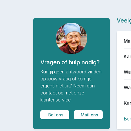
Veel
Mag
Kan
Vragen of hulp nodig?
Kun jij geen antwoord vinden
Wat
op jouw vraag of kom je
ergens niet uit? Neem dan
Waa
contact op met onze
klantenservice.
Kan
Bel ons
Mail ons
Bek