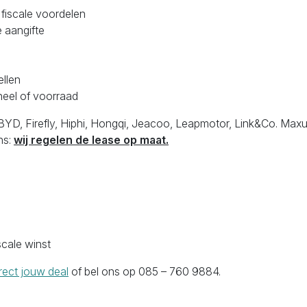
fiscale voordelen
 aangifte
ellen
oneel of voorraad
BYD, Firefly, Hiphi, Hongqi, Jeacoo, Leapmotor, Link&Co. Maxu
ns:
wij regelen de lease op maat.
scale winst
rect jouw deal
of bel ons op 085 – 760 9884.