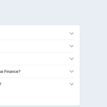
ase Finance?
?