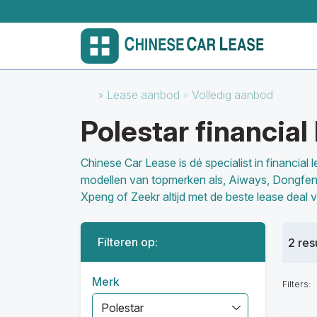
Lease aanbod
Volledig aanbod
Polestar financia
Chinese Car Lease is dé specialist in financia
modellen van topmerken als, Aiways, Dongfeng
Xpeng of Zeekr altijd met de beste lease deal 
Filteren op:
2 res
Merk
Filters:
Polestar