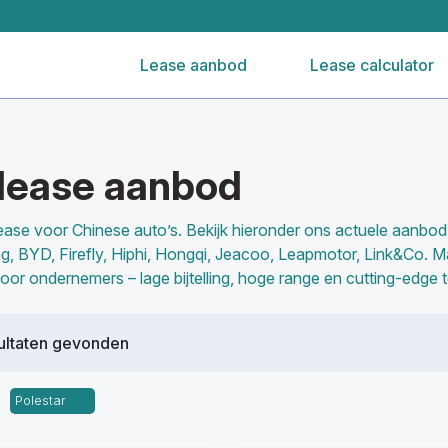
Lease aanbod
Lease calculator
l lease aanbod
l lease voor Chinese auto’s. Bekijk hieronder ons actuele aanbo
, BYD, Firefly, Hiphi, Hongqi, Jeacoo, Leapmotor, Link&Co. M
voor ondernemers – lage bijtelling, hoge range en cutting-edge 
ultaten gevonden
Polestar