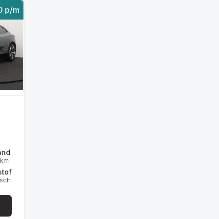
80 p/m
and
 km
stof
isch