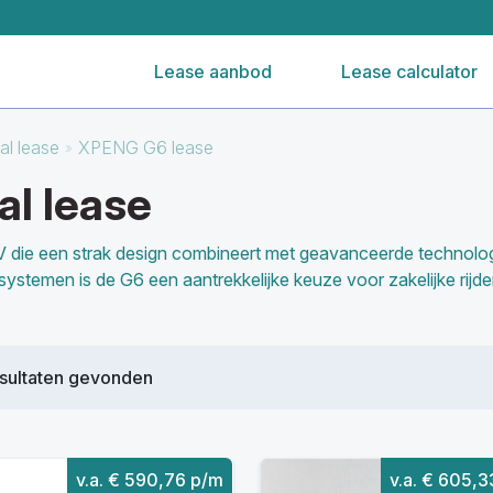
Lease aanbod
Lease calculator
al lease
XPENG G6 lease
al lease
ie een strak design combineert met geavanceerde technologie
lpsystemen is de G6 een aantrekkelijke keuze voor zakelijke rijd
sultaten gevonden
v.a. € 590,76 p/m
v.a. € 605,