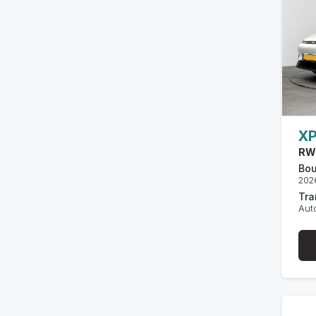
X
RW
Bou
202
Tra
Aut