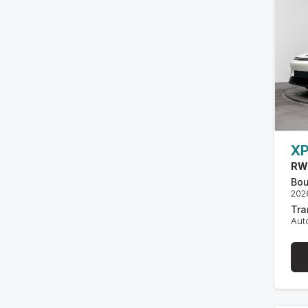
X
RW
Bou
202
Tra
Aut