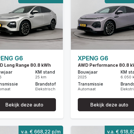
PENG G6
XPENG G6
D Long Range 80.8 kWh
AWD Performance 80.8 
wjaar
KM stand
Bouwjaar
KM st
6
25 km
2025
6.050 
nsmissie
Brandstof
Transmissie
Brand
omaat
Elekstrisch
Automaat
Elekstr
Bekijk deze auto
Bekijk deze auto
v.a. € 668,22 p/m
v.a. € 618,