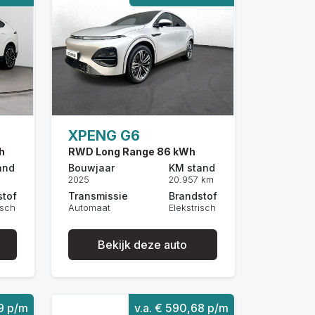
XPENG G6
h
RWD Long Range 86 kWh
and
Bouwjaar
KM stand
2025
20.957 km
stof
Transmissie
Brandstof
isch
Automaat
Elekstrisch
Bekijk deze auto
19 p/m
v.a. € 590,68 p/m