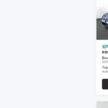
X
RW
Bou
202
Tra
Aut