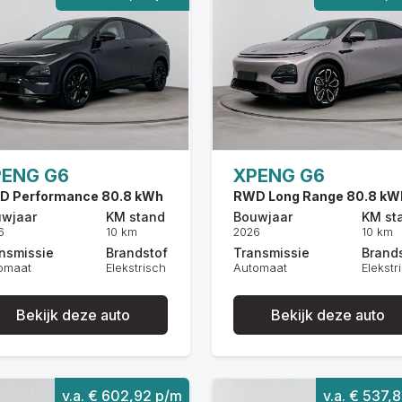
PENG G6
XPENG G6
D Performance 80.8 kWh
RWD Long Range 80.8 kW
wjaar
KM stand
Bouwjaar
KM st
6
10 km
2026
10 km
nsmissie
Brandstof
Transmissie
Brand
omaat
Elekstrisch
Automaat
Elekstr
Bekijk deze auto
Bekijk deze auto
v.a. € 602,92 p/m
v.a. € 537,