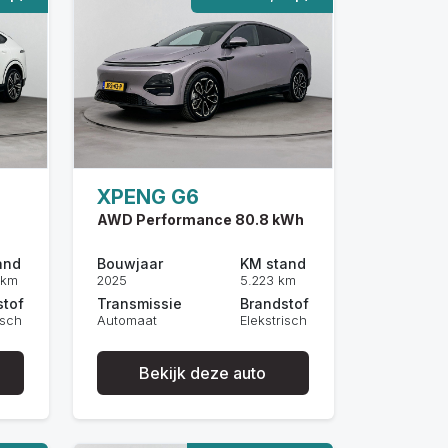
XPENG G6
AWD Performance 80.8 kWh
and
Bouwjaar
KM stand
 km
2025
5.223 km
stof
Transmissie
Brandstof
isch
Automaat
Elekstrisch
Bekijk deze auto