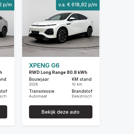
92 p/m
v.a. € 618,82 p/m
XPENG G6
h
RWD Long Range 80.8 kWh
and
Bouwjaar
KM stand
2026
10 km
stof
Transmissie
Brandstof
isch
Automaat
Elekstrisch
Bekijk deze auto