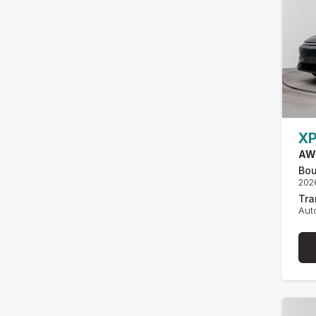
X
AW
Bou
202
Tra
Aut