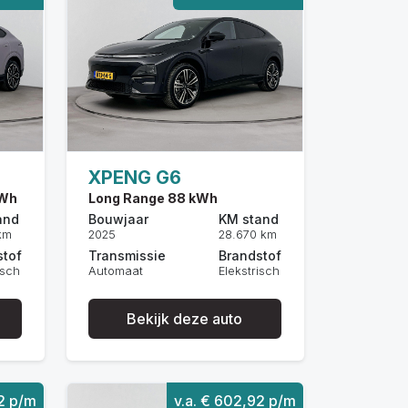
XPENG G6
kWh
Long Range 88 kWh
and
Bouwjaar
KM stand
km
2025
28.670 km
stof
Transmissie
Brandstof
isch
Automaat
Elekstrisch
Bekijk deze auto
82 p/m
v.a. € 602,92 p/m