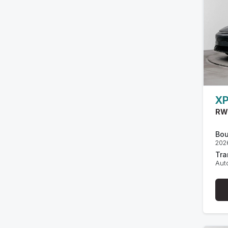
X
RW
Bou
202
Tra
Aut