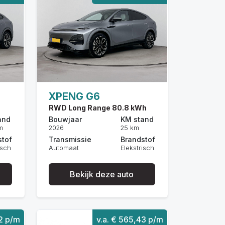
XPENG G6
RWD Long Range 80.8 kWh
and
Bouwjaar
KM stand
m
2026
25 km
stof
Transmissie
Brandstof
isch
Automaat
Elekstrisch
Bekijk deze auto
82 p/m
v.a. € 565,43 p/m