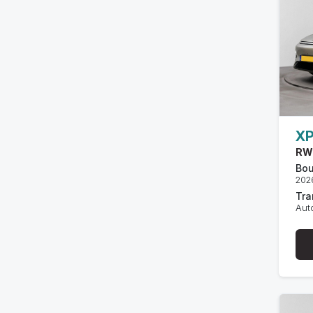
X
RW
Bou
202
Tra
Aut