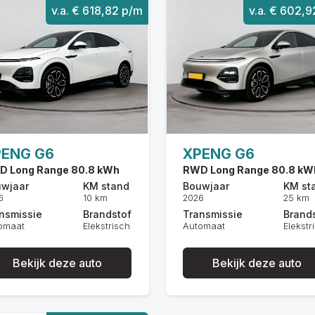
v.a. € 618,82 p/m
v.a. € 602,
PENG G6
XPENG G6
D Long Range 80.8 kWh
RWD Long Range 80.8 kW
wjaar
KM stand
Bouwjaar
KM st
6
10 km
2026
25 km
nsmissie
Brandstof
Transmissie
Brand
omaat
Elekstrisch
Automaat
Elekstr
Bekijk deze auto
Bekijk deze auto