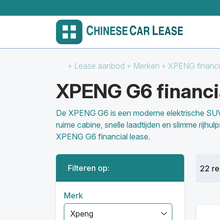
Lease aanbod
Merken
XPENG financi
XPENG G6 financi
De XPENG G6 is een moderne elektrische SUV d
ruime cabine, snelle laadtijden en slimme rijhu
XPENG G6 financial lease.
Filteren op:
22 re
Merk
Xpeng