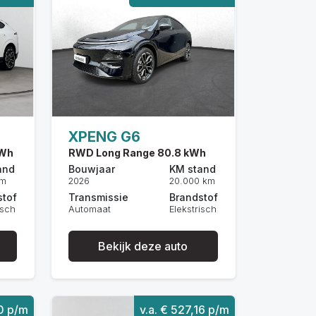
XPENG G6
kWh
RWD Long Range 80.8 kWh
and
Bouwjaar
KM stand
km
2026
20.000 km
stof
Transmissie
Brandstof
isch
Automaat
Elekstrisch
Bekijk deze auto
10 p/m
v.a. € 527,16 p/m