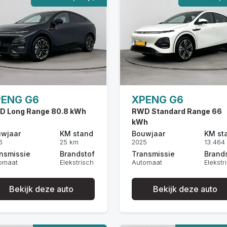
PENG G6
XPENG G6
D Long Range 80.8 kWh
RWD Standard Range 66
kWh
wjaar
KM stand
Bouwjaar
KM st
6
25 km
2025
13.464
nsmissie
Brandstof
Transmissie
Brand
omaat
Elekstrisch
Automaat
Elekstr
Bekijk deze auto
Bekijk deze auto