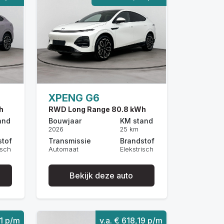
XPENG G6
h
RWD Long Range 80.8 kWh
and
Bouwjaar
KM stand
2026
25 km
stof
Transmissie
Brandstof
isch
Automaat
Elekstrisch
Bekijk deze auto
81 p/m
v.a. € 618,19 p/m