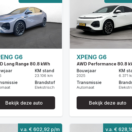
PENG G6
XPENG G6
D Long Range 80.8 kWh
AWD Performance 80.8 
wjaar
KM stand
Bouwjaar
KM st
5
23.106 km
2025
6.371 
nsmissie
Brandstof
Transmissie
Brand
omaat
Elekstrisch
Automaat
Elekstr
Bekijk deze auto
Bekijk deze auto
v.a. € 602,92 p/m
v.a. € 628,