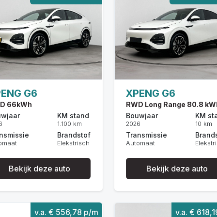
PENG G6
XPENG G6
D 66kWh
RWD Long Range 80.8 kW
wjaar
KM stand
Bouwjaar
KM st
6
1.100 km
2026
10 km
nsmissie
Brandstof
Transmissie
Brand
omaat
Elekstrisch
Automaat
Elekstr
Bekijk deze auto
Bekijk deze auto
v.a. € 556,78 p/m
v.a. € 618,