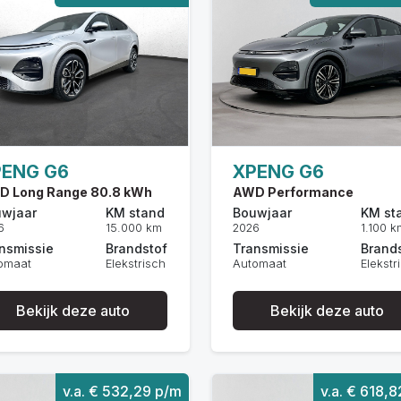
PENG G6
XPENG G6
D Long Range 80.8 kWh
AWD Performance
wjaar
KM stand
Bouwjaar
KM st
6
15.000 km
2026
1.100 k
nsmissie
Brandstof
Transmissie
Brand
omaat
Elekstrisch
Automaat
Elekstr
Bekijk deze auto
Bekijk deze auto
v.a. € 532,29 p/m
v.a. € 618,