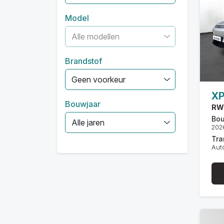
Model
Alle modellen
Brandstof
Geen voorkeur
X
Bouwjaar
RW
Bou
Alle jaren
202
Tra
Aut