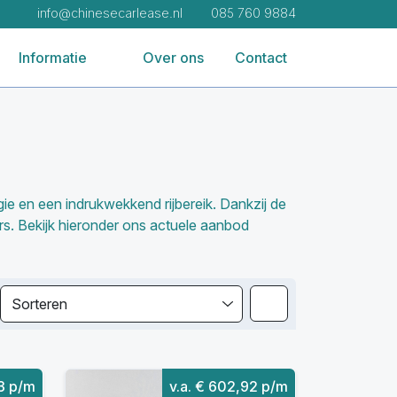
info@chinesecarlease.nl
085 760 9884
Informatie
Over ons
Contact
 en een indrukwekkend rijbereik. Dankzij de
ers. Bekijk hieronder ons actuele aanbod
Sorteren
33 p/m
v.a. € 602,92 p/m