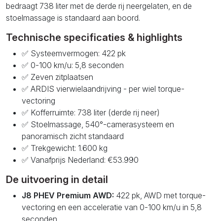
bedraagt 738 liter met de derde rij neergelaten, en de
stoelmassage is standaard aan boord.
Technische specificaties & highlights
✅ Systeemvermogen: 422 pk
✅ 0-100 km/u: 5,8 seconden
✅ Zeven zitplaatsen
✅ ARDIS vierwielaandrijving - per wiel torque-
vectoring
✅ Kofferruimte: 738 liter (derde rij neer)
✅ Stoelmassage, 540°-camerasysteem en
panoramisch zicht standaard
✅ Trekgewicht: 1.600 kg
✅ Vanafprijs Nederland: €53.990
De uitvoering in detail
J8 PHEV Premium AWD:
422 pk, AWD met torque-
vectoring en een acceleratie van 0-100 km/u in 5,8
seconden.