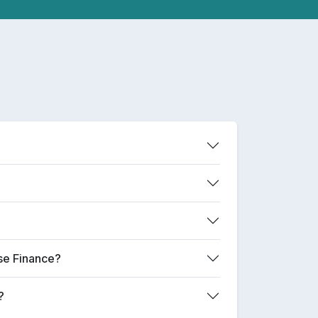
ase Finance?
?