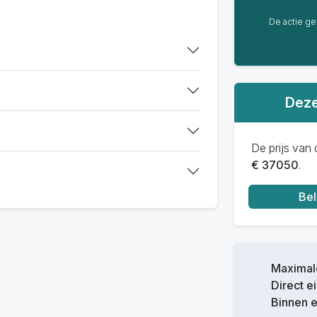
De actie gel
Deze
De prijs van d
€ 37050
.
Bel
Maximale
Direct e
Binnen 