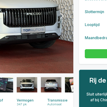
Slottermijn
Next
Looptijd
Maandbedr
Rij d
Sluit uiterl
af bij Ch
of
Vermogen
Transmissie
347 pk
Automaat