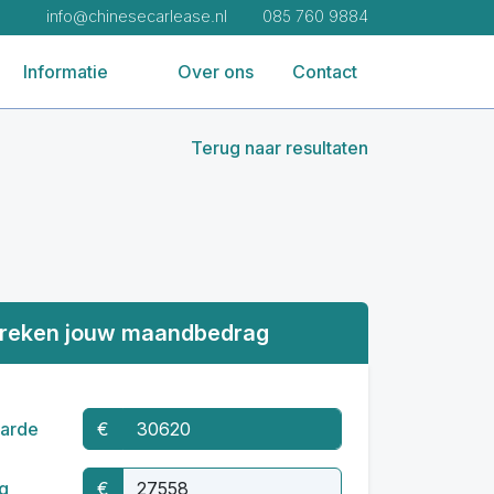
info@chinesecarlease.nl
085 760 9884
Informatie
Over ons
Contact
Terug naar resultaten
reken jouw maandbedrag
arde
€
g
€