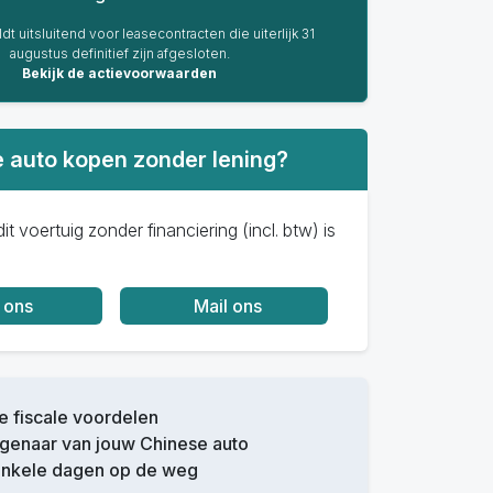
dt uitsluitend voor leasecontracten die uiterlijk 31
augustus definitief zijn afgesloten.
Bekijk de actievoorwaarden
 auto kopen zonder lening?
it voertuig zonder financiering (incl. btw) is
 ons
Mail ons
 fiscale voordelen
igenaar van jouw Chinese auto
enkele dagen op de weg