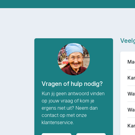
Veel
Mag
Kan
Vragen of hulp nodig?
Kun jij geen antwoord vinden
Wat
op jouw vraag of kom je
ergens niet uit? Neem dan
Waa
contact op met onze
klantenservice.
Kan