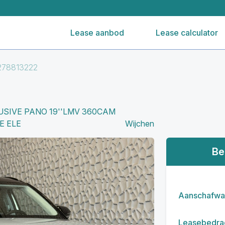
Lease aanbod
Lease calculator
278813222
USIVE PANO 19''LMV 360CAM
E ELE
Wijchen
Be
Aanschafwa
Leasebedra