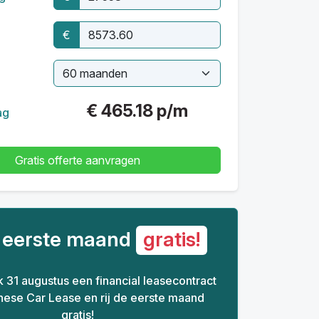
€
€
465.18
p/m
ag
Gratis offerte aanvragen
e eerste maand
gratis!
ijk 31 augustus een financial leasecontract
inese Car Lease en rij de eerste maand
gratis!