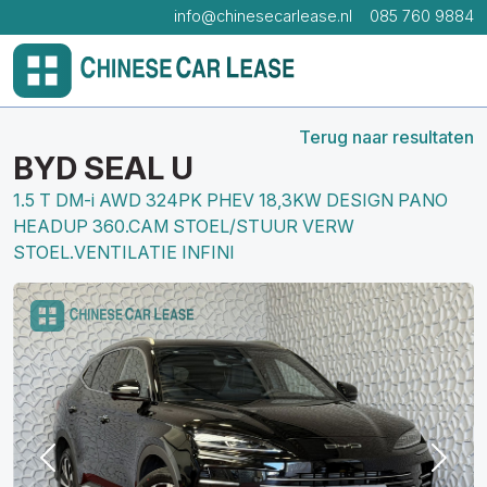
info@chinesecarlease.nl
085 760 9884
Terug naar resultaten
BYD SEAL U
1.5 T DM-i AWD 324PK PHEV 18,3KW DESIGN PANO
HEADUP 360.CAM STOEL/STUUR VERW
STOEL.VENTILATIE INFINI
Previous
Next