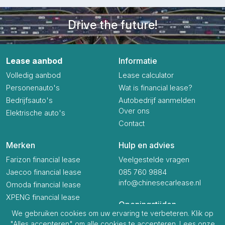
Drive the future!
Lease aanbod
Informatie
Volledig aanbod
Lease calculator
Personenauto's
Wat is financial lease?
Bedrijfsauto's
Autobedrijf aanmelden
Over ons
Elektrische auto's
Contact
Merken
Hulp en advies
Farizon financial lease
Veelgestelde vragen
Jaecoo financial lease
085 760 9884
info@chinesecarlease.nl
Omoda financial lease
XPENG financial lease
Openingstijden
We gebruiken cookies om uw ervaring te verbeteren. Klik op
Ma t/m Vr
09:00 - 17:00
"Alles accepteren" om alle cookies te accepteren. Lees onze