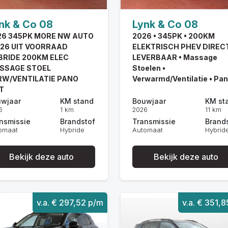
nk & Co 08
Lynk & Co 08
26 345PK MORE NW AUTO
2026 • 345PK • 200KM
/26 UIT VOORRAAD
ELEKTRISCH PHEV DIREC
BRIDE 200KM ELEC
LEVERBAAR • Massage
SSAGE STOEL
Stoelen •
RW/VENTILATIE PANO
Verwarmd/Ventilatie • Pa
T
wjaar
KM stand
Bouwjaar
KM st
6
1 km
2026
11 km
nsmissie
Brandstof
Transmissie
Brand
omaat
Hybride
Automaat
Hybrid
Bekijk deze auto
Bekijk deze auto
v.a. € 297,52 p/m
v.a. € 351,