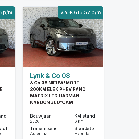
25 p/m
v.a. € 615,57 p/m
Lynk & Co 08
& Co 08 NIEUW! MORE
E
200KM ELEK PHEV PANO
MATRIX LED HARMAN
KARDON 360°CAM
and
Bouwjaar
KM stand
2026
6 km
stof
Transmissie
Brandstof
e
Automaat
Hybride