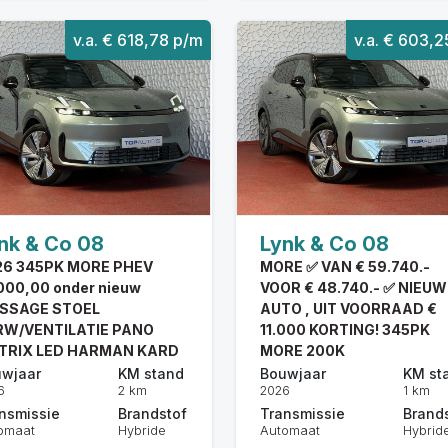
v.a. € 618,78 p/m
v.a. € 603,
nk & Co 08
Lynk & Co 08
26 345PK MORE PHEV
MORE ✅ VAN € 59.740.-
000,00 onder nieuw
VOOR € 48.740.- ✅ NIEUW
SSAGE STOEL
AUTO , UIT VOORRAAD €
RW/VENTILATIE PANO
11.000 KORTING! 345PK
TRIX LED HARMAN KARD
MORE 200K
wjaar
KM stand
Bouwjaar
KM st
6
2 km
2026
1 km
nsmissie
Brandstof
Transmissie
Brand
omaat
Hybride
Automaat
Hybrid