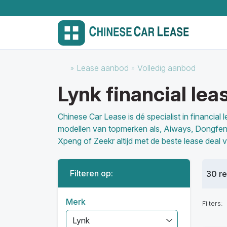
Lease aanbod
Volledig aanbod
Lynk financial le
Chinese Car Lease is dé specialist in financia
modellen van topmerken als, Aiways, Dongfeng
Xpeng of Zeekr altijd met de beste lease deal 
Filteren op:
30 r
Merk
Filters:
Lynk