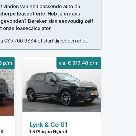
het vinden van een passende auto én
cherpe leaseofferte. Heb je ergens
o gevonden? Bereken dan eenvoudig zelf
et onze
leasecalculator
.
a 085 760 9884 of start direct een chat.
83 p/m
v.a. € 319,40 p/m
Lynk & Co 01
PK
1.5 Plug-in Hybrid