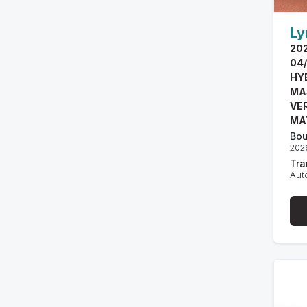
Ly
20
04
HY
MA
VE
MA
Bou
202
Tra
Aut