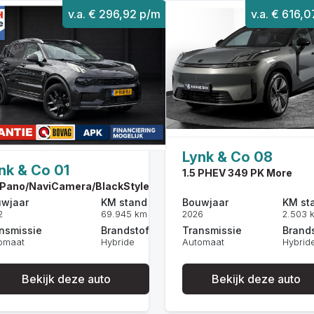
v.a. € 296,92 p/m
v.a. € 616,
Lynk & Co 08
nk & Co 01
1.5 PHEV 349 PK More
/Pano/NaviCamera/BlackStyle
wjaar
KM stand
Bouwjaar
KM st
2
69.945 km
2026
2.503 
nsmissie
Brandstof
Transmissie
Brand
omaat
Hybride
Automaat
Hybrid
Bekijk deze auto
Bekijk deze auto