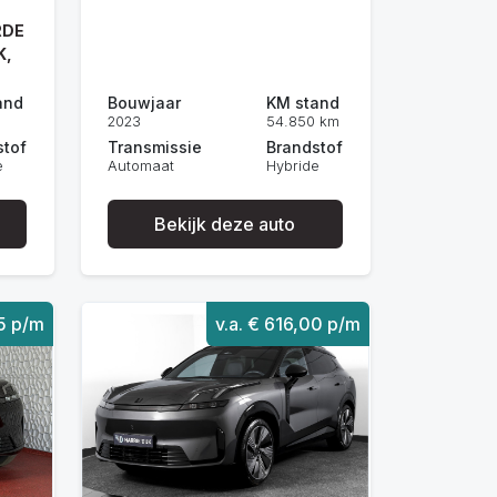
RDE
K,
and
Bouwjaar
KM stand
2023
54.850 km
stof
Transmissie
Brandstof
e
Automaat
Hybride
Bekijk deze auto
55 p/m
v.a. € 616,00 p/m