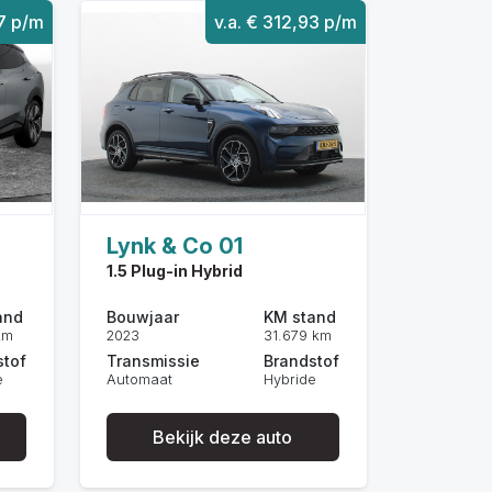
07 p/m
v.a. € 312,93 p/m
Lynk & Co 01
1.5 Plug-in Hybrid
and
Bouwjaar
KM stand
km
2023
31.679 km
stof
Transmissie
Brandstof
e
Automaat
Hybride
Bekijk deze auto