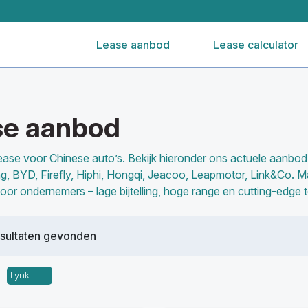
Lease aanbod
Lease calculator
ase aanbod
l lease voor Chinese auto’s. Bekijk hieronder ons actuele aanbo
, BYD, Firefly, Hiphi, Hongqi, Jeacoo, Leapmotor, Link&Co. M
voor ondernemers – lage bijtelling, hoge range en cutting-edge 
esultaten gevonden
Lynk