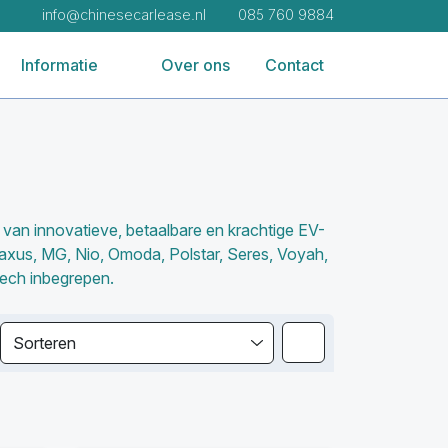
info@chinesecarlease.nl
085 760 9884
Informatie
Over ons
Contact
d van innovatieve, betaalbare en krachtige EV-
axus, MG, Nio, Omoda, Polstar, Seres, Voyah,
tech inbegrepen.
Sorteren