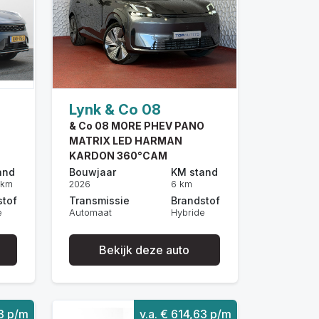
Lynk & Co 08
& Co 08 MORE PHEV PANO
MATRIX LED HARMAN
KARDON 360°CAM
and
Bouwjaar
KM stand
 km
2026
6 km
stof
Transmissie
Brandstof
e
Automaat
Hybride
Bekijk deze auto
63 p/m
v.a. € 614,63 p/m