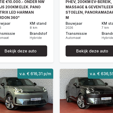
TIE €10.000.- ONDER NW
PHEV, 200KM EV-BEREIK,
IJS 200KM ELEK. PANO
MASSAGE & GEVENTILEE
TRIX LED HARMAN
STOELEN, PANORAMADA
RDON 360°
M
wjaar
KM stand
Bouwjaar
KM st
6
8 km
2026
7 km
nsmissie
Brandstof
Transmissie
Brand
omaat
Hybride
Automaat
Hybrid
Bekijk deze auto
Bekijk deze auto
v.a. € 616,31 p/m
v.a. € 636,