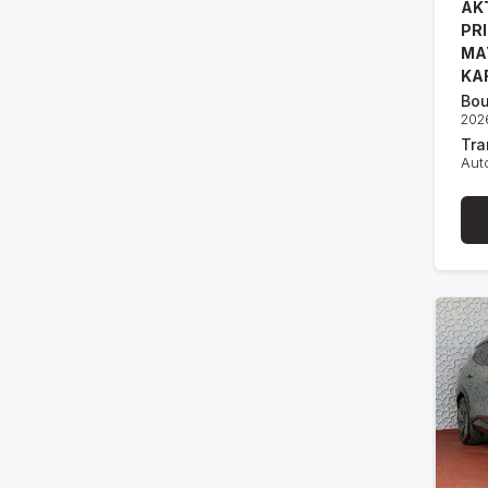
AK
PR
MA
KA
Bou
202
Tra
Aut