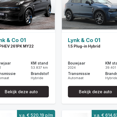
nk & Co 01
Lynk & Co 01
 PHEV 261PK MY22
1.5 Plug-in Hybrid
wjaar
KM stand
Bouwjaar
KM st
2
53.837 km
2024
39.401
nsmissie
Brandstof
Transmissie
Brand
omaat
Hybride
Automaat
Hybrid
Bekijk deze auto
Bekijk deze auto
v.a. € 520,19 p/m
v.a. € 614,