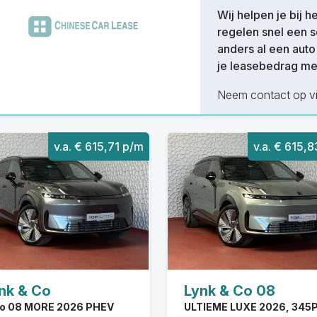
Wij helpen je bij 
regelen snel een s
anders al een aut
je leasebedrag m
Neem contact op vi
v.a. € 615,71 p/m
v.a. € 615,
nk & Co
Lynk & Co 08
Co 08 MORE 2026 PHEV
ULTIEME LUXE 2026, 345