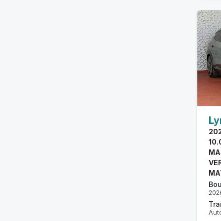
Ly
20
10.
MA
VE
MA
Bou
202
Tra
Aut