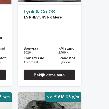
Lynk & Co 08
1.5 PHEV 349 PK More
T
no
and
Bouwjaar
KM stand
2026
2.169 km
stof
Transmissie
Brandstof
e
Automaat
Hybride
Bekijk deze auto
85 p/m
v.a. € 618,05 p/m